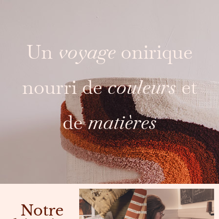
Un
voyage
onirique
nourri de
couleurs
et
de
matières
Notre