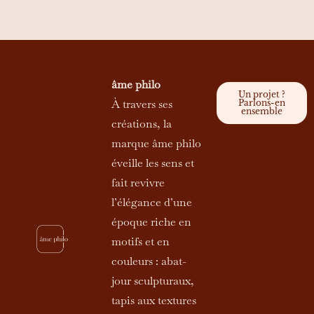
âme philo
Un projet ?
À travers ses
Parlons-en
ensemble
créations, la
marque âme philo
éveille les sens et
fait revivre
l’élégance d’une
époque riche en
motifs et en
couleurs : abat-
jour sculpturaux,
tapis aux textures