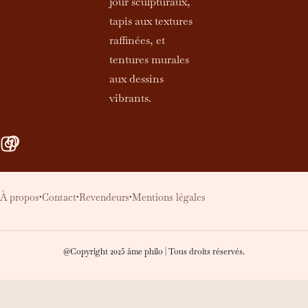
jour sculpturaux,
tapis aux textures
raffinées, et
tentures murales
aux dessins
vibrants.
À propos
Contact
Revendeurs
Mentions légales
•
•
•
@Copyright 2025 âme philo | Tous droits réservés.